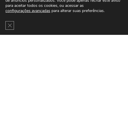
de anúncios personalizados. Você pode apenas fechar este aviso
para aceitar todos os cookies, ou acessar as
configurações avançadas
para alterar suas preferências.
Close GDPR Cookie Banner