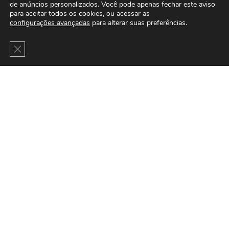
de anúncios personalizados. Você pode apenas fechar este aviso
para aceitar todos os cookies, ou acessar as
configurações avançadas
para alterar suas preferências.
Close GDPR Cookie Banner