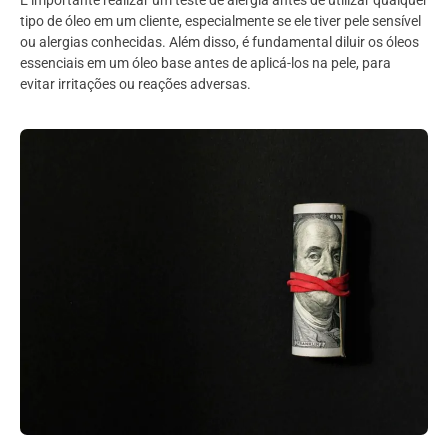
É importante realizar um teste de alergia antes de utilizar qualquer
tipo de óleo em um cliente, especialmente se ele tiver pele sensível
ou alergias conhecidas. Além disso, é fundamental diluir os óleos
essenciais em um óleo base antes de aplicá-los na pele, para
evitar irritações ou reações adversas.