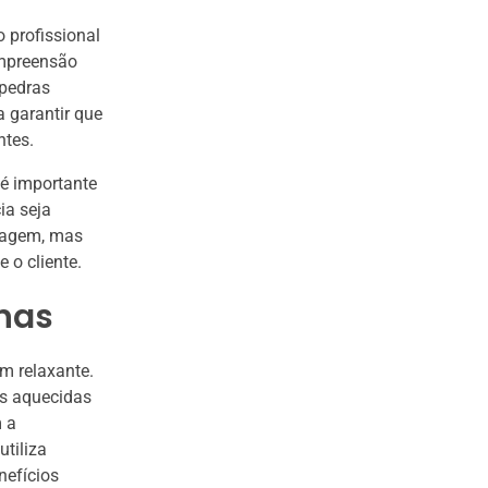
 profissional
ompreensão
 pedras
 garantir que
ntes.
 é importante
ia seja
ssagem, mas
 o cliente.
rnas
m relaxante.
as aquecidas
m a
tiliza
nefícios