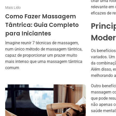
criar uma rot
relevante em
Mais Lido
eficazes de r
Como Fazer Massagem
Princi
Tântrica: Guia Completo
para Iniciantes
Moder
Imagine reunir 7 técnicas de massagem,
num único método de massagem tântrica,
Os benefício
capaz de proporcionar um prazer muito
variados. Um 
mais intenso que uma massagem tântrica
da combinaçã
comum
Além disso, e
melhorando a 
Outro benefíc
massagem com
que pode resu
não apenas co
saúde mental