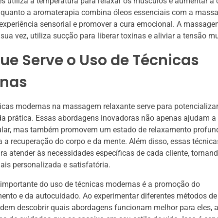
s utiliza a temperatura para relaxar os músculos e aumentar a 
nquanto a aromaterapia combina óleos essenciais com a mass
a experiência sensorial e promover a cura emocional. A massag
sua vez, utiliza sucção para liberar toxinas e aliviar a tensão m
ue Serve o Uso de Técnicas
nas
icas modernas na massagem relaxante serve para potencializar
da prática. Essas abordagens inovadoras não apenas ajudam a a
lar, mas também promovem um estado de relaxamento profund
a a recuperação do corpo e da mente. Além disso, essas técnic
a atender às necessidades específicas de cada cliente, tornan
ais personalizada e satisfatória.
 importante do uso de técnicas modernas é a promoção do
ento e da autocuidado. Ao experimentar diferentes métodos d
odem descobrir quais abordagens funcionam melhor para eles, 