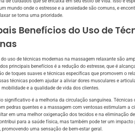
ina de cuidados que se encaixa em seu estilo de vida. Isso é es
 um mundo onde o estresse e a ansiedade são comuns, e encont
elaxar se torna uma prioridade.
pais Benefícios do Uso de Téc
nas
s do uso de técnicas modernas na massagem relaxante são amp
dos principais benefícios é a redução do estresse, que é alcanç
o de toques suaves e técnicas específicas que promovem o re
ssas técnicas podem ajudar a aliviar dores musculares e articula
mobilidade e a qualidade de vida dos clientes.
io significativo é a melhoria da circulação sanguínea. Técnicas
 pedras quentes e a massagem com ventosas estimulam a cir
ltar em uma melhor oxigenação dos tecidos e na eliminação de 
ntribui para a saúde física, mas também pode ter um impacto 
, promovendo uma sensação de bem-estar geral.