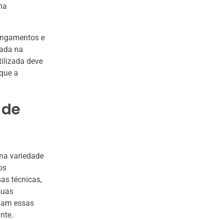
ma
ongamentos e
cada na
tilizada deve
 que a
 de
ma variedade
os
as técnicas,
suas
inam essas
nte.