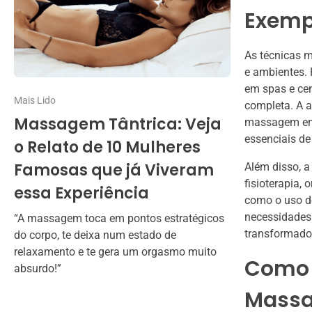
Exempl
As técnicas 
e ambientes.
em spas e cen
Mais Lido
completa. A a
Massagem Tântrica: Veja
massagem em 
essenciais de
o Relato de 10 Mulheres
Famosas que já Viveram
Além disso, 
fisioterapia,
essa Experiência
como o uso de
necessidades 
“A massagem toca em pontos estratégicos
transformado
do corpo, te deixa num estado de
relaxamento e te gera um orgasmo muito
Como 
absurdo!”
Massa