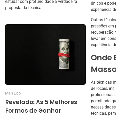
estudar com profundidade a verdadeira
únicos e pode
proposta da técnica
experiência 
Outras técni
pressões em p
recuperação m
levar em cons
experiência d
Onde 
Massa
As técnicas 
de locais, inc
Mais Lido
profissionai
Revelado: As 5 Melhores
permitindo q
necessidades.
Formas de Ganhar
técnicas, pe