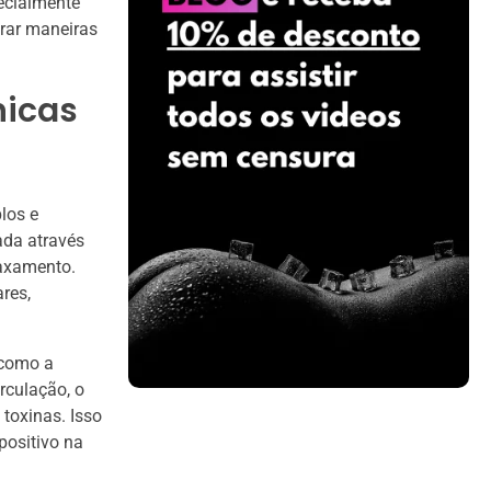
pecialmente
rar maneiras
nicas
los e
ada através
laxamento.
res,
 como a
culação, o
toxinas. Isso
positivo na