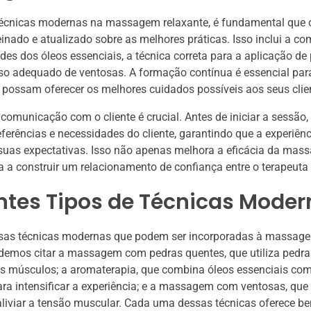
 técnicas modernas na massagem relaxante, é fundamental que o
einado e atualizado sobre as melhores práticas. Isso inclui a c
des dos óleos essenciais, a técnica correta para a aplicação de
so adequado de ventosas. A formação contínua é essencial para
 possam oferecer os melhores cuidados possíveis aos seus clie
 comunicação com o cliente é crucial. Antes de iniciar a sessão,
referências e necessidades do cliente, garantindo que a experiênc
suas expectativas. Isso não apenas melhora a eficácia da ma
a construir um relacionamento de confiança entre o terapeuta e
ntes Tipos de Técnicas Mode
rsas técnicas modernas que podem ser incorporadas à massage
odemos citar a massagem com pedras quentes, que utiliza pedr
os músculos; a aromaterapia, que combina óleos essenciais co
 intensificar a experiência; e a massagem com ventosas, que u
liviar a tensão muscular. Cada uma dessas técnicas oferece be