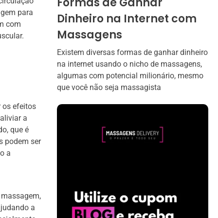
Formas de Ganhar
circulação
agem para
Dinheiro na Internet com
em com
Massagens
uscular.
Existem diversas formas de ganhar dinheiro
na internet usando o nicho de massagens,
algumas com potencial milionário, mesmo
que você não seja massagista
 os efeitos
liviar a
o, que é
as podem ser
do a
e massagem,
ajudando a