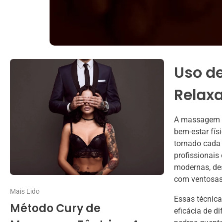
Uso d
Relax
A massagem re
bem-estar fís
tornado cada
profissionais
modernas, de
com ventosas,
Mais Lido
Essas técnic
Método Cury de
eficácia de 