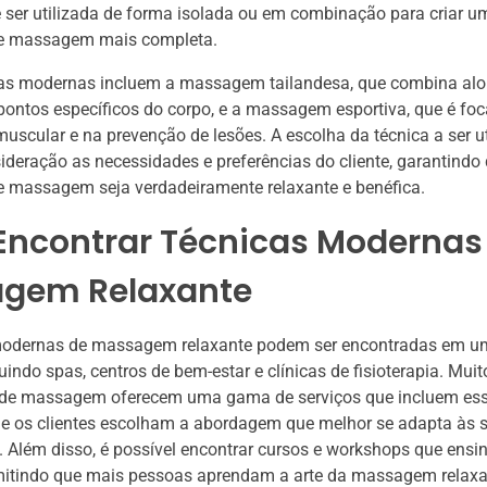
 ser utilizada de forma isolada ou em combinação para criar u
de massagem mais completa.
cas modernas incluem a massagem tailandesa, que combina al
ontos específicos do corpo, e a massagem esportiva, que é fo
uscular e na prevenção de lesões. A escolha da técnica a ser u
ideração as necessidades e preferências do cliente, garantindo
e massagem seja verdadeiramente relaxante e benéfica.
Encontrar Técnicas Modernas
gem Relaxante
modernas de massagem relaxante podem ser encontradas em u
luindo spas, centros de bem-estar e clínicas de fisioterapia. Muit
s de massagem oferecem uma gama de serviços que incluem ess
ue os clientes escolham a abordagem que melhor se adapta às 
 Além disso, é possível encontrar cursos e workshops que ens
rmitindo que mais pessoas aprendam a arte da massagem relaxa