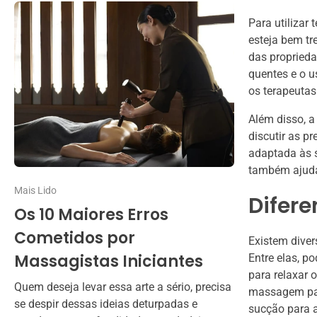
Para utilizar
esteja bem tr
das proprieda
quentes e o u
os terapeutas
Além disso, a
discutir as p
adaptada às 
também ajuda 
Mais Lido
Difere
Os 10 Maiores Erros
Cometidos por
Existem dive
Massagistas Iniciantes
Entre elas, p
para relaxar 
Quem deseja levar essa arte a sério, precisa
massagem para
se despir dessas ideias deturpadas e
sucção para a