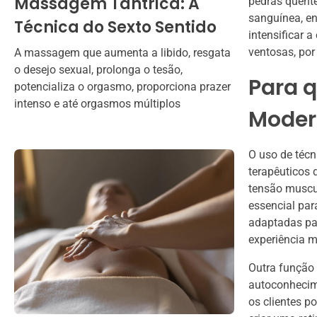
Massagem Tântrica: A
pedras quente
sanguínea, e
Técnica do Sexto Sentido
intensificar 
ventosas, por 
A massagem que aumenta a libido, resgata
o desejo sexual, prolonga o tesão,
Para q
potencializa o orgasmo, proporciona prazer
intenso e até orgasmos múltiplos
Moder
O uso de técn
terapêuticos 
tensão muscu
essencial par
adaptadas par
experiência m
Outra função
autoconhecim
os clientes p