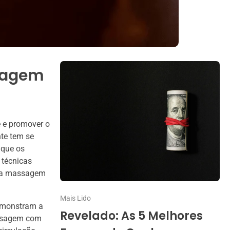
sagem
e e promover o
te tem se
 que os
 técnicas
e a massagem
Mais Lido
emonstram a
Revelado: As 5 Melhores
assagem com