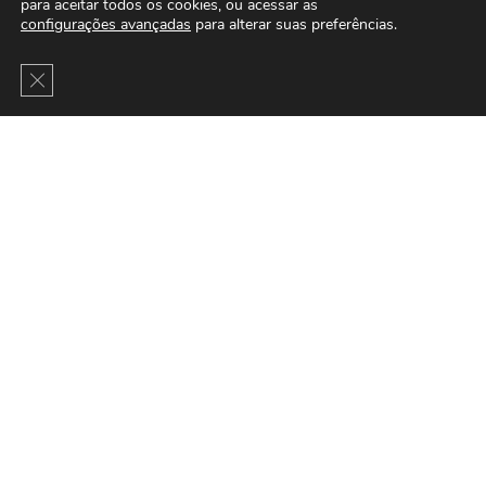
para aceitar todos os cookies, ou acessar as
configurações avançadas
para alterar suas preferências.
Close GDPR Cookie Banner