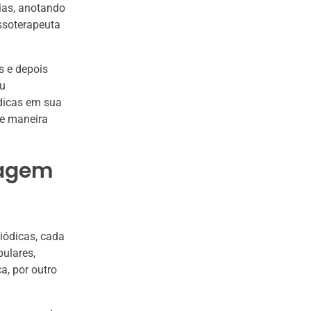
ias, anotando
ssoterapeuta
s e depois
ou
dicas em sua
de maneira
sagem
iódicas, cada
ulares,
a, por outro