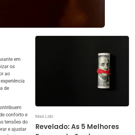
laxante em
izar os
or ao
 experiência
na de
contribuem
de conforto e
Mais Lido
as tensões do
Revelado: As 5 Melhores
rar e ajustar