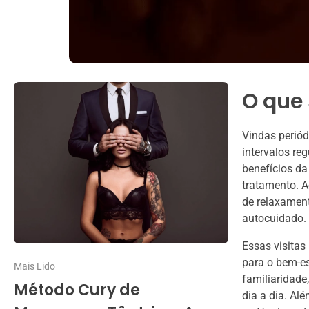
O que 
Vindas perió
intervalos re
benefícios d
tratamento. A
de relaxament
autocuidado.
Essas visita
para o bem-es
Mais Lido
familiaridade
Método Cury de
dia a dia. Al