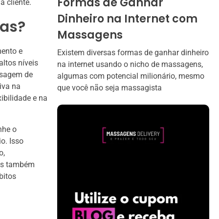
Formas de Ganhar
 cliente.
Dinheiro na Internet com
cas?
Massagens
mento e
Existem diversas formas de ganhar dinheiro
ltos níveis
na internet usando o nicho de massagens,
ssagem de
algumas com potencial milionário, mesmo
iva na
que você não seja massagista
bilidade e na
nhe o
o. Isso
o,
cas também
bitos