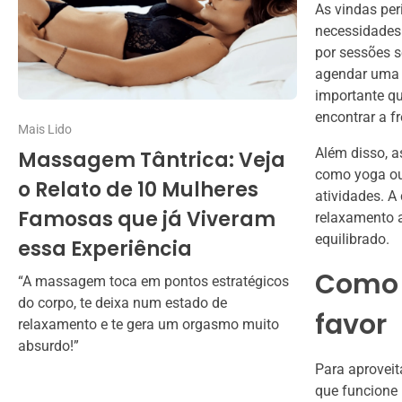
As vindas pe
necessidades 
por sessões s
agendar uma 
importante q
encontrar a f
Mais Lido
Além disso, a
Massagem Tântrica: Veja
como yoga ou
o Relato de 10 Mulheres
atividades. A
Famosas que já Viveram
relaxamento a
equilibrado.
essa Experiência
Como u
“A massagem toca em pontos estratégicos
do corpo, te deixa num estado de
favor
relaxamento e te gera um orgasmo muito
absurdo!”
Para aproveit
que funcione 