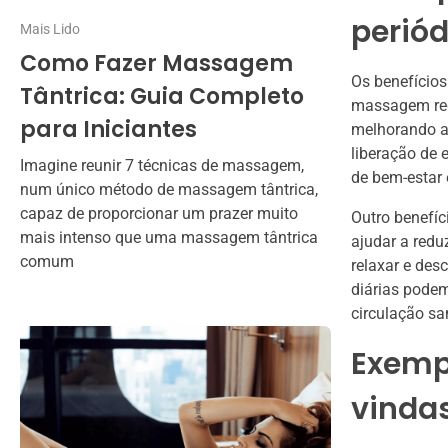
perió
Mais Lido
Como Fazer Massagem
Os benefícios
Tântrica: Guia Completo
massagem regu
para Iniciantes
melhorando a 
liberação de
Imagine reunir 7 técnicas de massagem,
de bem-estar e
num único método de massagem tântrica,
capaz de proporcionar um prazer muito
Outro benefíc
mais intenso que uma massagem tântrica
ajudar a redu
comum
relaxar e des
diárias pode
circulação sa
Exempl
vindas