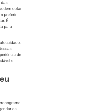
o das
 podem optar
m preferir
ar. É
ta para
autocuidado,
 dessas
periência de
udável e
seu
m cronograma
gendar as