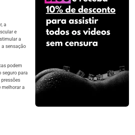
, a
scular e
stimular a
m a sensação
dicas podem
o seguro para
s pressões
 melhorar a