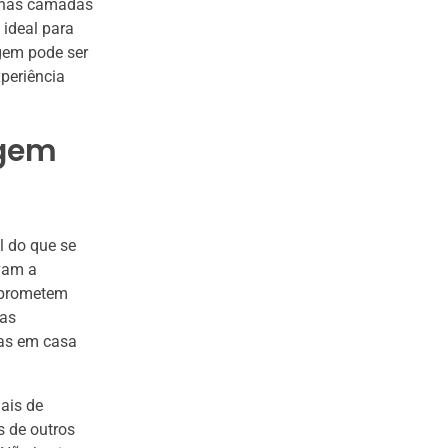
a nas camadas
 ideal para
gem pode ser
periência
agem
l do que se
vam a
mprometem
tas
tas em casa
nais de
 de outros