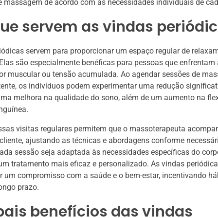
e massagem de acordo com as necessidades individuais de cada
ue servem as vindas periódi
iódicas servem para proporcionar um espaço regular de relaxa
Elas são especialmente benéficas para pessoas que enfrentam a
 dor muscular ou tensão acumulada. Ao agendar sessões de ma
ente, os indivíduos podem experimentar uma redução significat
uma melhora na qualidade do sono, além de um aumento na flexi
nguínea.
essas visitas regulares permitem que o massoterapeuta acompa
cliente, ajustando as técnicas e abordagens conforme necessári
ada sessão seja adaptada às necessidades específicas do corp
m tratamento mais eficaz e personalizado. As vindas periódi
ar um compromisso com a saúde e o bem-estar, incentivando há
ongo prazo.
pais benefícios das vindas