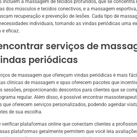
s incluem a massagem de tecidos profundos, que se concentr
s dos músculos e tecidos conectivos, e a massagem esportiva,
buscam recuperação e prevenção de lesões. Cada tipo de massa
ecessidades individuais, tornando as vindas periódicas uma ex
 e eficaz.
encontrar serviços de mass
indas periódicas
viços de massagem que ofereçam vindas periódicas é mais fáci
tas clínicas de massagem e spas oferecem pacotes que incenti
as sessões, proporcionando descontos para clientes que se co
grama regular. Além disso, é possível encontrar massoterapeu
s que oferecem serviços personalizados, podendo agendar visi
tes de sua escolha.
 verificar plataformas online que conectam clientes a profissio
sas plataformas geralmente permitem que você leia avaliações