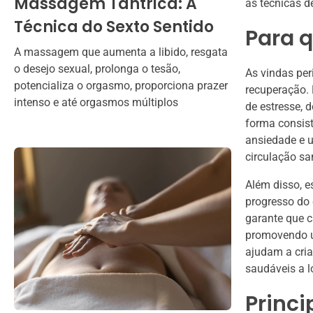
Massagem Tântrica: A
as técnicas d
Técnica do Sexto Sentido
Para q
A massagem que aumenta a libido, resgata
o desejo sexual, prolonga o tesão,
As vindas per
potencializa o orgasmo, proporciona prazer
recuperação. 
intenso e até orgasmos múltiplos
de estresse,
forma consist
ansiedade e 
circulação sa
Além disso, 
progresso do 
garante que c
promovendo u
ajudam a cri
saudáveis a l
Princi