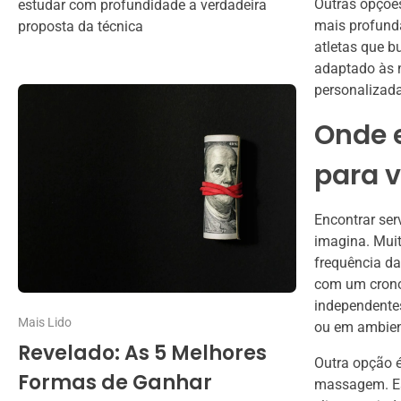
Outras opçõe
estudar com profundidade a verdadeira
mais profunda
proposta da técnica
atletas que 
adaptado às n
personalizada
Onde 
para v
Encontrar ser
imagina. Mui
frequência d
com um crono
independente
Mais Lido
ou em ambien
Revelado: As 5 Melhores
Outra opção é
Formas de Ganhar
massagem. Es