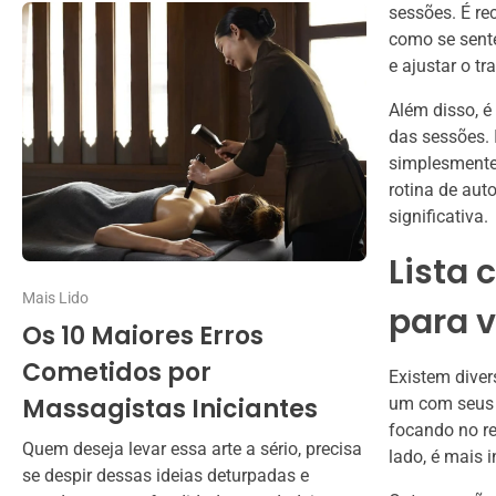
sessões. É r
como se sent
e ajustar o t
Além disso, é
das sessões. 
simplesmente 
rotina de aut
significativa.
Lista
Mais Lido
para v
Os 10 Maiores Erros
Cometidos por
Existem diver
Massagistas Iniciantes
um com seus 
focando no re
Quem deseja levar essa arte a sério, precisa
lado, é mais 
se despir dessas ideias deturpadas e