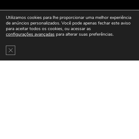
Utilizamos cookies para lhe proporcionar uma melhor experiência
de anúncios personalizados. Você pode apenas fechar este aviso
para aceitar todos os cookies, ou acessar as
configurações avançadas
para alterar suas preferências.
Close GDPR Cookie Banner