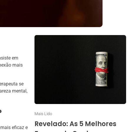
nsiste em
onexão mais
terapeuta se
lareza mental,
?
Mais Lido
Revelado: As 5 Melhores
mais eficaz e