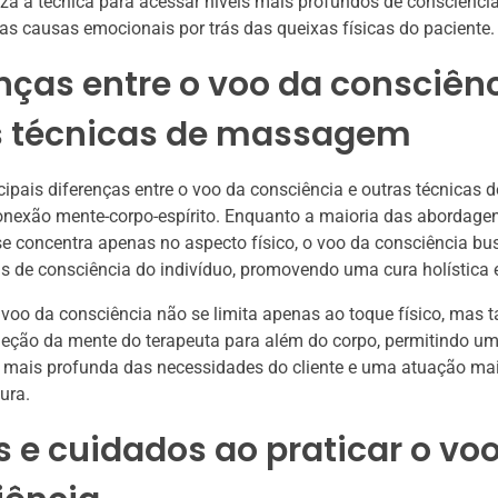
liza a técnica para acessar níveis mais profundos de consciência
s causas emocionais por trás das queixas físicas do paciente.
nças entre o voo da consciênc
s técnicas de massagem
ipais diferenças entre o voo da consciência e outras técnica
onexão mente-corpo-espírito. Enquanto a maioria das abordage
se concentra apenas no aspecto físico, o voo da consciência bus
is de consciência do indivíduo, promovendo uma cura holística 
 voo da consciência não se limita apenas ao toque físico, mas
jeção da mente do terapeuta para além do corpo, permitindo u
mais profunda das necessidades do cliente e uma atuação mai
ura.
s e cuidados ao praticar o vo