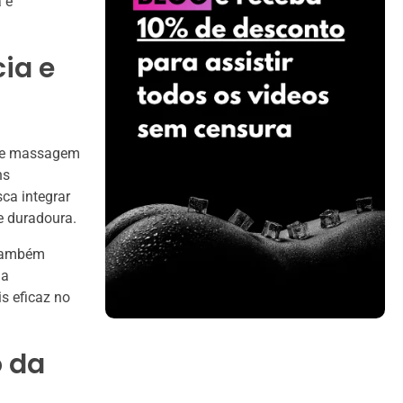
 e
ia e
s de massagem
ns
ca integrar
e duradoura.
 também
ma
s eficaz no
o da