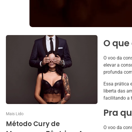
O que 
O voo da con
elevar a cons
profunda com
Essa prática 
liberta das a
facilitando a 
Pra qu
Mais Lido
Método Cury de
O voo da cons