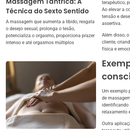
Massagem Tântrica: A
terapêutico, 
Técnica do Sexto Sentido
Ao elevar a c
tensão e dese
A massagem que aumenta a libido, resgata
assertiva.
o desejo sexual, prolonga o tesão,
Além disso, o
potencializa o orgasmo, proporciona prazer
cliente, cria
intenso e até orgasmos múltiplos
física e emoc
Exempl
consc
Um exemplo pr
de massagem r
identificando
relaxamento e
Outra aplicaç