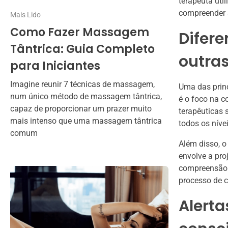
terapeuta uti
compreender a
Mais Lido
Como Fazer Massagem
Difere
Tântrica: Guia Completo
outra
para Iniciantes
Imagine reunir 7 técnicas de massagem,
Uma das princ
num único método de massagem tântrica,
é o foco na c
capaz de proporcionar um prazer muito
terapêuticas 
mais intenso que uma massagem tântrica
todos os níve
comum
Além disso, o
envolve a pro
compreensão 
processo de c
Alerta