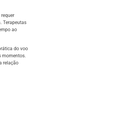
 requer
a. Terapeutas
tempo ao
rática do voo
os momentos.
a relação