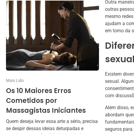
Outra maneira
outras pessoa
mesmo redes s
ajudam a com
em torno da s
Difer
sexua
Existem dive
Mais Lido
sexual. Algu
consentimento
Os 10 Maiores Erros
com discussõe
Cometidos por
Além disso, e
Massagistas Iniciantes
abordam ques
Quem deseja levar essa arte a sério, precisa
fundamentais 
se despir dessas ideias deturpadas e
seguros para 