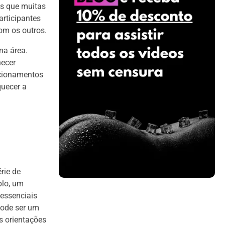
as que muitas
articipantes
om os outros.
na área.
necer
acionamentos
quecer a
rie de
plo, um
essenciais
pode ser um
s orientações