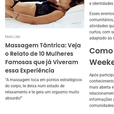
e identidades
Esses evento
comunitários,
atividades q
curtos, com s
Mais Lido
adaptado às n
Massagem Tântrica: Veja
Como 
o Relato de 10 Mulheres
Week
Famosas que já Viveram
essa Experiência
Após partici
“A massagem toca em pontos estratégicos
conhecimento 
do corpo, te deixa num estado de
mais aberta e
relaxamento e te gera um orgasmo muito
relacionament
absurdo!”
informações a
comunidades