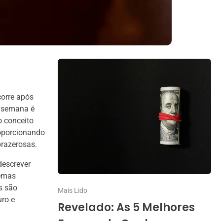
corre após
e semana é
 conceito
roporcionando
prazerosas.
descrever
temas
s são
Mais Lido
ro e
Revelado: As 5 Melhores