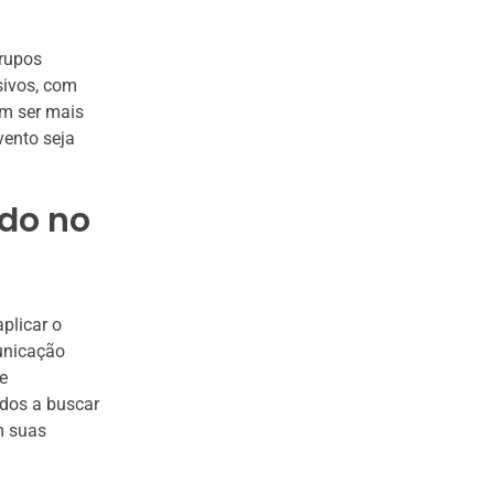
grupos
sivos, com
em ser mais
vento seja
do no
plicar o
municação
e
ados a buscar
m suas