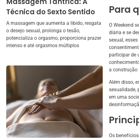
Massagem Tântrica: A
Para 
Técnica do Sexto Sentido
A massagem que aumenta a libido, resgata
O Weekend se
o desejo sexual, prolonga o tesão,
diária e se 
potencializa o orgasmo, proporciona prazer
sexual, esses
intenso e até orgasmos múltiplos
consentimento
participar d
conhecimento,
a construção 
Além disso, e
sexualidade, 
em uma socie
desinformação
Princi
Os benefícios