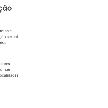
ção
ormas e
ção sexual
rios
ulares.
ostumam
localidades