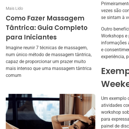
Primeirament
Mais Lido
vezes são con
Como Fazer Massagem
se sintam à v
Tântrica: Guia Completo
Outro benefíc
para Iniciantes
Workshops e p
informações 
Imagine reunir 7 técnicas de massagem,
e consentimen
num único método de massagem tântrica,
experiência, 
capaz de proporcionar um prazer muito
Exempl
mais intenso que uma massagem tântrica
comum
Week
Um exemplo d
atividades co
workshop sob
para expressa
painel de dis