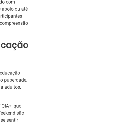
dido com
e apoio ou até
rticipantes
e compreensão
ucação
 educação
mo puberdade,
a adultos,
TQIA+, que
Weekend são
se sentir