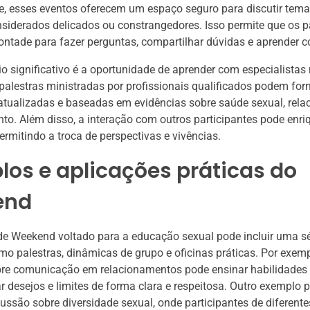
e, esses eventos oferecem um espaço seguro para discutir tem
siderados delicados ou constrangedores. Isso permite que os p
ontade para fazer perguntas, compartilhar dúvidas e aprender c
io significativo é a oportunidade de aprender com especialistas 
alestras ministradas por profissionais qualificados podem for
atualizadas e baseadas em evidências sobre saúde sexual, rel
to. Além disso, a interação com outros participantes pode enri
permitindo a troca de perspectivas e vivências.
os e aplicações práticas do
end
e Weekend voltado para a educação sexual pode incluir uma sé
mo palestras, dinâmicas de grupo e oficinas práticas. Por exem
re comunicação em relacionamentos pode ensinar habilidades 
r desejos e limites de forma clara e respeitosa. Outro exemplo 
cussão sobre diversidade sexual, onde participantes de diferente