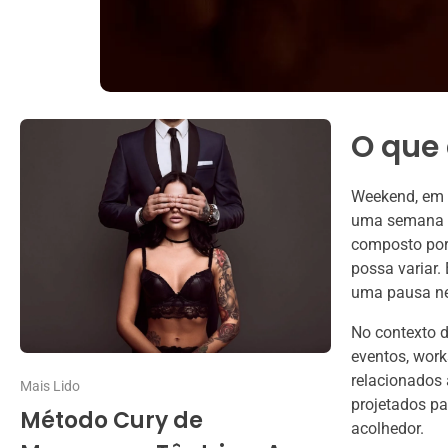
O que
Weekend, em s
uma semana de
composto por
possa variar.
uma pausa nec
No contexto d
eventos, work
relacionados 
Mais Lido
projetados p
Método Cury de
acolhedor.