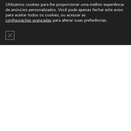
Utilizamos cookies para lhe proporcionar uma melhor experiência
de anúncios personalizados. Você pode apenas fechar este aviso
para aceitar todos os cookies, ou acessar as
configurações avançadas
para alterar suas preferências.
Close GDPR Cookie Banner