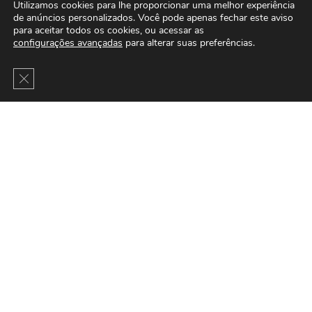
Utilizamos cookies para lhe proporcionar uma melhor experiência
de anúncios personalizados. Você pode apenas fechar este aviso
para aceitar todos os cookies, ou acessar as
configurações avançadas
para alterar suas preferências.
Close GDPR Cookie Banner