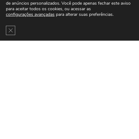
de anúncios personalizados. Você pode apenas fechar este aviso
para aceitar todos os cookies, ou acessar as
configurações avançadas
para alterar suas preferências.
Close GDPR Cookie Banner