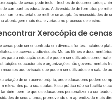
 xerocópia de cenas pode incluir trechos de documentários, ani
 de campanhas educativas. A diversidade de formatos permite
scolham o material que melhor se adapta às necessidades de s
ma abordagem mais rica e variada no processo de ensino.
encontrar Xerocópia de cena
e cenas pode ser encontrada em diversas fontes, incluindo pla
bliotecas e acervos audiovisuais. Muitos filmes e documentári
tes para a educação sexual e podem ser utilizados como materi
nstituições educacionais e organizações não governamentais f
m recursos audiovisuais que podem ser utilizados em sala de au
é a criação de um acervo próprio, onde educadores podem comp
m relevantes para suas aulas. Essa prática não só facilita o ac
s também permite que os educadores personalizem o conteúdo 
sidades de seus alunos, promovendo um aprendizado mais dir