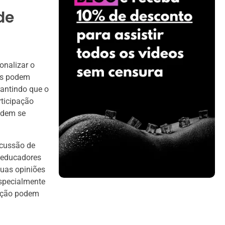
de
onalizar o
res podem
rantindo que o
rticipação
odem se
scussão de
s educadores
suas opiniões
especialmente
mação podem