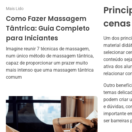
Princi
Mais Lido
Como Fazer Massagem
cenas
Tântrica: Guia Completo
para Iniciantes
Um dos princi
material did
Imagine reunir 7 técnicas de massagem,
selecionar ce
num único método de massagem tântrica,
conteúdo seja
capaz de proporcionar um prazer muito
ativa dos alu
mais intenso que uma massagem tântrica
relacionar co
comum
Outro benefíc
temas delicad
podem criar 
e dúvidas, co
importante e
ser barreiras