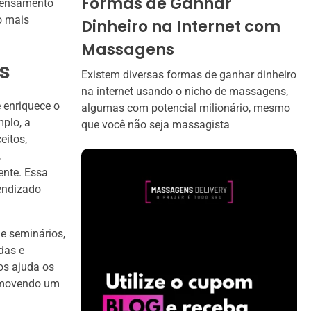
Formas de Ganhar
 pensamento
o mais
Dinheiro na Internet com
Massagens
s
Existem diversas formas de ganhar dinheiro
na internet usando o nicho de massagens,
 enriquece o
algumas com potencial milionário, mesmo
plo, a
que você não seja massagista
eitos,
,
ente. Essa
rendizado
 e seminários,
das e
dos ajuda os
romovendo um