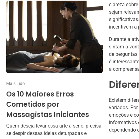
clareza sobre
sejam relevan
significativa
incentivem a 
Durante a ati
sintam à vont
de perguntas 
é interessant
a compreensã
Difere
Mais Lido
Os 10 Maiores Erros
Existem difer
Cometidos por
variados. Por
Massagistas Iniciantes
emoções e con
informativos 
Quem deseja levar essa arte a sério, precisa
dependendo do
se despir dessas ideias deturpadas e