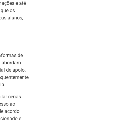
mações e até
 que os
eus alunos,
s
taformas de
os abordam
al de apoio.
requentemente
la.
ilar cenas
esso ao
de acordo
ecionado e