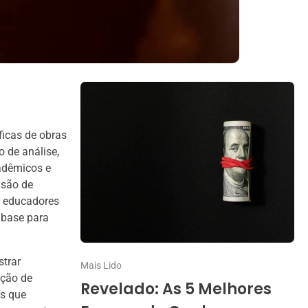
ficas de obras
o de análise,
adêmicos e
nsão de
e educadores
 base para
strar
Mais Lido
ação de
Revelado: As 5 Melhores
as que