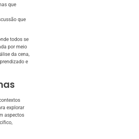
enas que
iscussão que
onde todos se
ada por meio
álise da cena,
aprendizado e
enas
contextos
ra explorar
em aspectos
ífico,