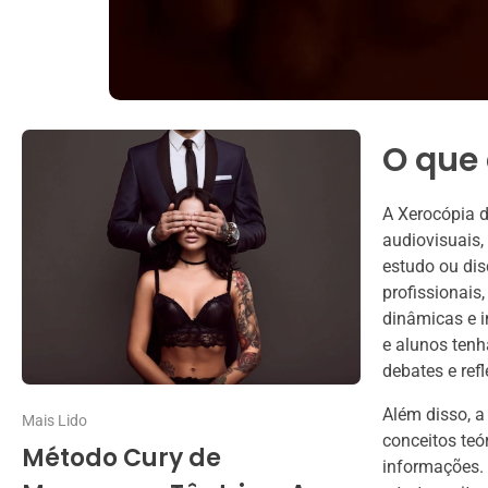
O que
A Xerocópia d
audiovisuais,
estudo ou di
profissionais
dinâmicas e i
e alunos tenh
debates e ref
Além disso, a
Mais Lido
conceitos teó
Método Cury de
informações. 