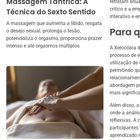
Massagem Tântrica: A
retratam situ
crítico e a e
Técnica do Sexto Sentido
interativo e e
A massagem que aumenta a libido, resgata
Para q
o desejo sexual, prolonga o tesão,
potencializa o orgasmo, proporciona prazer
intenso e até orgasmos múltiplos
A Xerocópia 
processo de e
utilização de
permitindo q
relacionamen
abordagem prá
mais significa
Além disso, a
onde a anális
reflexivas. A
participante
aprendizado m