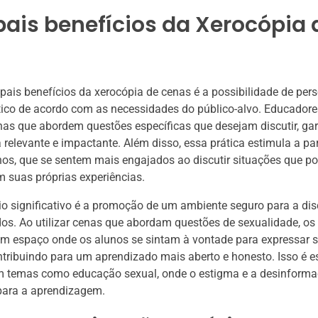
pais benefícios da Xerocópia 
pais benefícios da xerocópia de cenas é a possibilidade de pers
ático de acordo com as necessidades do público-alvo. Educado
nas que abordem questões específicas que desejam discutir, ga
 relevante e impactante. Além disso, essa prática estimula a pa
nos, que se sentem mais engajados ao discutir situações que p
m suas próprias experiências.
io significativo é a promoção de um ambiente seguro para a di
os. Ao utilizar cenas que abordam questões de sexualidade, o
um espaço onde os alunos se sintam à vontade para expressar 
ntribuindo para um aprendizado mais aberto e honesto. Isso é 
m temas como educação sexual, onde o estigma e a desinfor
 para a aprendizagem.