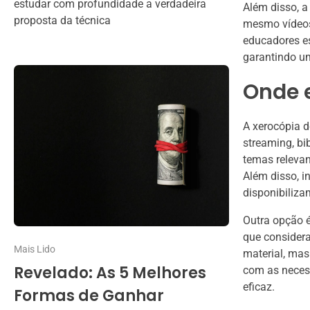
estudar com profundidade a verdadeira
Além disso, a
proposta da técnica
mesmo vídeos
educadores e
garantindo u
Onde 
A xerocópia d
streaming, bi
temas relevan
Além disso, i
disponibiliza
Outra opção 
que considera
Mais Lido
material, ma
Revelado: As 5 Melhores
com as neces
eficaz.
Formas de Ganhar