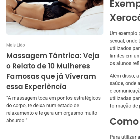
Exempl
Xeroc
Um exemplo p
sexual, onde
Mais Lido
utilizados pa
Massagem Tântrica: Veja
limites em um
os alunos ref
o Relato de 10 Mulheres
Famosas que já Viveram
Além disso, a
saúde, onde a
essa Experiência
e comunicação
“A massagem toca em pontos estratégicos
utilizadas pa
do corpo, te deixa num estado de
formação de p
relaxamento e te gera um orgasmo muito
Como 
absurdo!”
Para utilizar