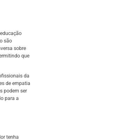
e educação
to são
nversa sobre
ermitindo que
fissionais da
des de empatia
is podem ser
do para a
dor tenha