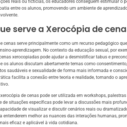
ações reais ou fictícias, os educadores conseguem estimular o
mpatia entre os alunos, promovendo um ambiente de aprendizad
nvolvente.
ue serve a Xerocópia de cena
de cenas serve principalmente como um recurso pedagógico que
nsino-aprendizagem. No contexto da educação sexual, por exem
 cenas xerocopiadas pode ajudar a desmistificar tabus e preconc
ue os alunos discutam abertamente temas como consentimento
tos saudáveis e sexualidade de forma mais informada e consci
tica facilita a conexão entre teoria e realidade, tornando o ap
tivo.
 xerocópia de cenas pode ser utilizada em workshops, palestras
e de situações específicas pode levar a discussões mais profun
 capacidade de visualizar e discutir cenários reais ou dramatiza
s a entenderem melhor as nuances das interações humanas, p
ais eficaz e aplicável à vida cotidiana.