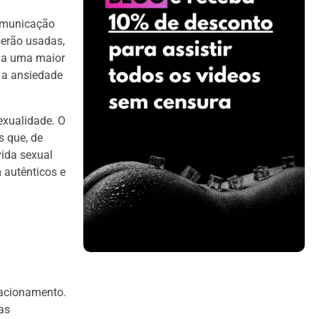
comunicação
 serão usadas,
r a uma maior
 a ansiedade
sexualidade. O
s que, de
vida sexual
 autênticos e
lacionamento.
as