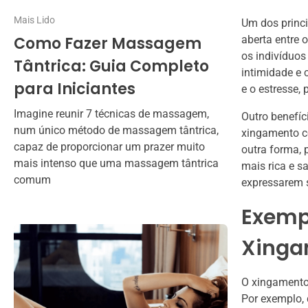
Mais Lido
Um dos princ
Como Fazer Massagem
aberta entre o
os indivíduos
Tântrica: Guia Completo
intimidade e 
para Iniciantes
e o estresse,
Imagine reunir 7 técnicas de massagem,
Outro benefíc
num único método de massagem tântrica,
xingamento co
capaz de proporcionar um prazer muito
outra forma, 
mais intenso que uma massagem tântrica
mais rica e s
comum
expressarem 
Exempl
Xinga
O xingamento
Por exemplo, 