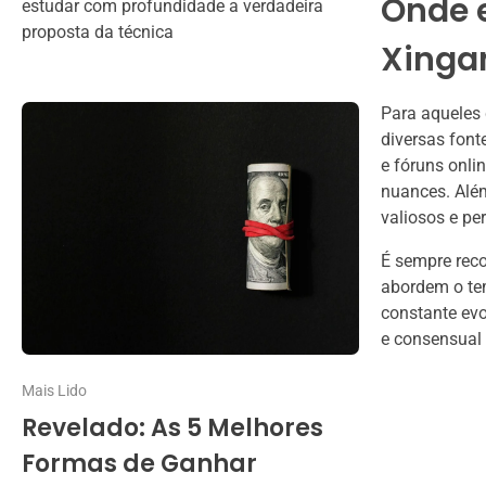
Onde 
estudar com profundidade a verdadeira
proposta da técnica
Xinga
Para aqueles
diversas font
e fóruns onli
nuances. Além
valiosos e pe
É sempre reco
abordem o te
constante evo
e consensual
Mais Lido
Revelado: As 5 Melhores
Formas de Ganhar