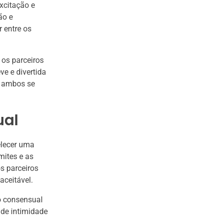
xcitação e
ão e
 entre os
 os parceiros
e e divertida
e ambos se
ual
elecer uma
mites e as
s parceiros
ceitável.
o consensual
 de intimidade