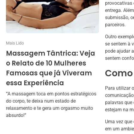
provocativas
entrega. Além
submissão, on
parceiros.
Outro exemplo
Mais Lido
se sentem à v
pode ajudar a
Massagem Tântrica: Veja
sentem confor
o Relato de 10 Mulheres
Como 
Famosas que já Viveram
essa Experiência
Para utilizar
“A massagem toca em pontos estratégicos
comunicação c
do corpo, te deixa num estado de
palavras que 
relaxamento e te gera um orgasmo muito
estejam na m
absurdo!”
Uma vez que o
em um ambient