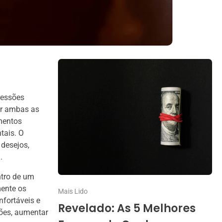
ressões
or ambas as
mentos
tais. O
 desejos,
.
ntro de um
mente os
Mais Lido
nfortáveis e
Revelado: As 5 Melhores
sões, aumentar