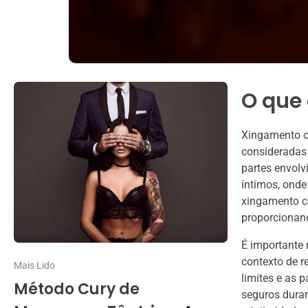
O que
Xingamento c
consideradas
partes envol
íntimos, ond
xingamento co
proporcionand
É importante 
contexto de r
Mais Lido
limites e as 
Método Cury de
seguros duran