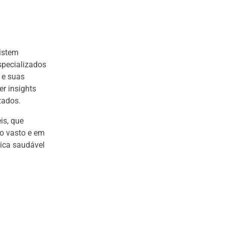
istem
specializados
 e suas
r insights
zados.
is, que
o vasto e em
ica saudável