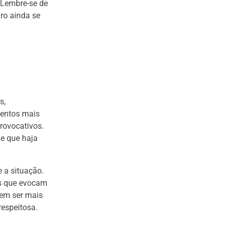
 Lembre-se de
iro ainda se
s,
mentos mais
rovocativos.
 e que haja
 a situação.
as que evocam
dem ser mais
respeitosa.