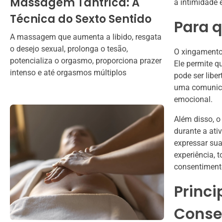
Massagem Tântrica: A
a intimidade 
Técnica do Sexto Sentido
Para 
A massagem que aumenta a libido, resgata
o desejo sexual, prolonga o tesão,
O xingamento
potencializa o orgasmo, proporciona prazer
Ele permite q
intenso e até orgasmos múltiplos
pode ser libe
uma comunicaç
emocional.
Além disso, o
durante a ati
expressar sua
experiência, 
consentimento
Princi
Conse