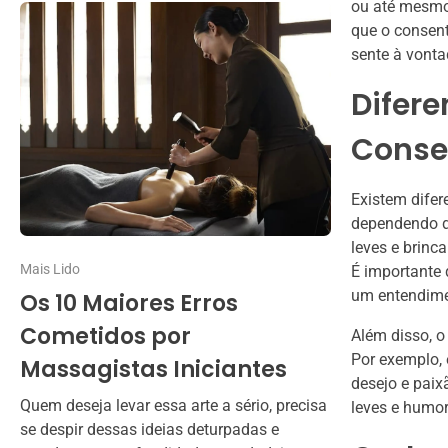
ou até mesmo
que o consent
sente à vonta
Difere
Conse
Existem difer
dependendo d
leves e brinc
Mais Lido
É importante 
um entendimen
Os 10 Maiores Erros
Cometidos por
Além disso, o
Por exemplo,
Massagistas Iniciantes
desejo e pai
Quem deseja levar essa arte a sério, precisa
leves e humor
se despir dessas ideias deturpadas e