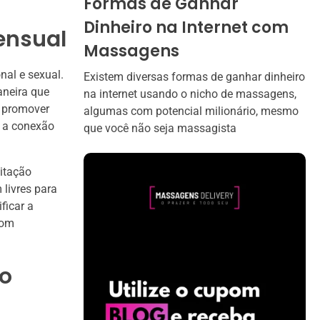
Formas de Ganhar
Dinheiro na Internet com
ensual
Massagens
al e sexual.
Existem diversas formas de ganhar dinheiro
aneira que
na internet usando o nicho de massagens,
a promover
algumas com potencial milionário, mesmo
e a conexão
que você não seja massagista
itação
 livres para
ficar a
com
to