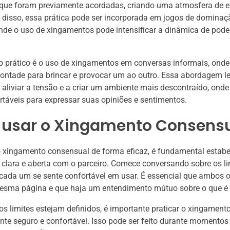
 que foram previamente acordadas, criando uma atmosfera de e
 disso, essa prática pode ser incorporada em jogos de dominaç
de o uso de xingamentos pode intensificar a dinâmica de poder
 prático é o uso de xingamentos em conversas informais, onde
ontade para brincar e provocar um ao outro. Essa abordagem lev
 aliviar a tensão e a criar um ambiente mais descontraído, ond
táveis para expressar suas opiniões e sentimentos.
usar o Xingamento Consens
 o xingamento consensual de forma eficaz, é fundamental estab
lara e aberta com o parceiro. Comece conversando sobre os li
cada um se sente confortável em usar. É essencial que ambos o
esma página e que haja um entendimento mútuo sobre o que é a
s limites estejam definidos, é importante praticar o xingament
e seguro e confortável. Isso pode ser feito durante momentos