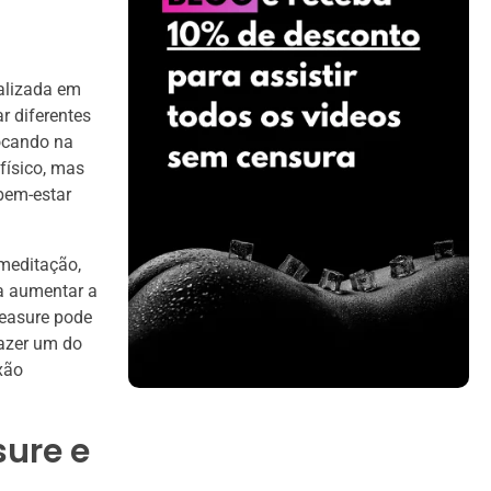
ealizada em
r diferentes
focando na
físico, mas
bem-estar
 meditação,
a aumentar a
leasure pode
razer um do
xão
sure e