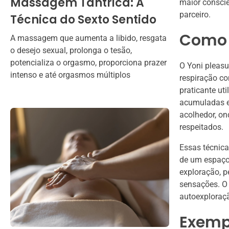
Massagem Tântrica: A
maior consci
parceiro.
Técnica do Sexto Sentido
Como 
A massagem que aumenta a libido, resgata
o desejo sexual, prolonga o tesão,
potencializa o orgasmo, proporciona prazer
O Yoni pleasu
intenso e até orgasmos múltiplos
respiração c
praticante ut
acumuladas e 
acolhedor, on
respeitados.
Essas técnica
de um espaço 
exploração, p
sensações. O 
autoexploraçã
Exempl