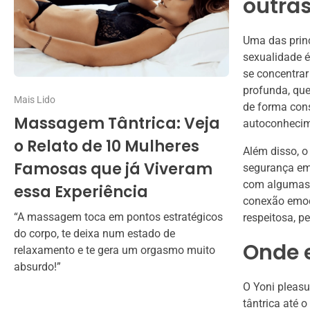
outras
Uma das princ
sexualidade é
se concentrar
profunda, qu
Mais Lido
de forma cons
Massagem Tântrica: Veja
autoconheci
o Relato de 10 Mulheres
Além disso, o
Famosas que já Viveram
segurança emo
com algumas 
essa Experiência
conexão emoci
“A massagem toca em pontos estratégicos
respeitosa, pe
do corpo, te deixa num estado de
Onde e
relaxamento e te gera um orgasmo muito
absurdo!”
O Yoni pleas
tântrica até 