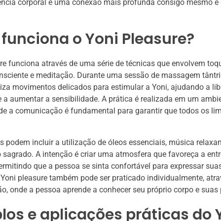
ência corporal e uma conexão mais profunda consigo mesmo e
funciona o Yoni Pleasure?
re funciona através de uma série de técnicas que envolvem toq
onsciente e meditação. Durante uma sessão de massagem tântri
iliza movimentos delicados para estimular a Yoni, ajudando a li
a aumentar a sensibilidade. A prática é realizada em um ambi
de a comunicação é fundamental para garantir que todos os li
s podem incluir a utilização de óleos essenciais, música relaxan
sagrado. A intenção é criar uma atmosfera que favoreça a entr
ermitindo que a pessoa se sinta confortável para expressar su
Yoni pleasure também pode ser praticado individualmente, atra
o, onde a pessoa aprende a conhecer seu próprio corpo e suas 
os e aplicações práticas do 