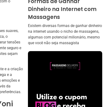
Formas de Ganhar
 com o
Dinheiro na Internet com
Massagens
Existem diversas formas de ganhar dinheiro
ues suaves,
na internet usando o nicho de massagens,
ca, o
algumas com potencial milionário, mesmo
berar tensões
que você não seja massagista
ente seguro e
mites sejam
te e a criação
ega e a
as emoções e
vés da
preferências.
Yoni