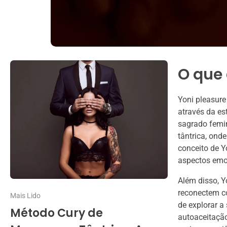
O que 
Yoni pleasure
através da es
sagrado femi
tântrica, ond
conceito de Y
aspectos emoc
Além disso, 
reconectem co
Mais Lido
de explorar a
Método Cury de
autoaceitação