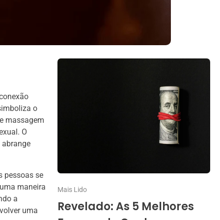
e conexão
simboliza o
 de massagem
exual. O
m abrange
s pessoas se
o uma maneira
Mais Lido
ndo a
Revelado: As 5 Melhores
nvolver uma