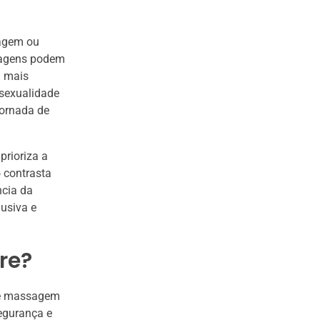
sagem ou
rdagens podem
a mais
 sexualidade
jornada de
prioriza a
 contrasta
ncia da
usiva e
re?
 de massagem
segurança e