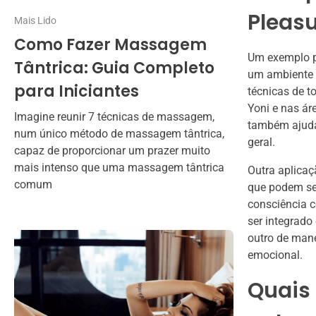
Pleas
Mais Lido
Como Fazer Massagem
Um exemplo pr
Tântrica: Guia Completo
um ambiente p
para Iniciantes
técnicas de t
Yoni e nas ár
Imagine reunir 7 técnicas de massagem,
também ajuda
num único método de massagem tântrica,
geral.
capaz de proporcionar um prazer muito
mais intenso que uma massagem tântrica
Outra aplicaç
comum
que podem se
consciência c
ser integrado
outro de mane
emocional.
Quais 