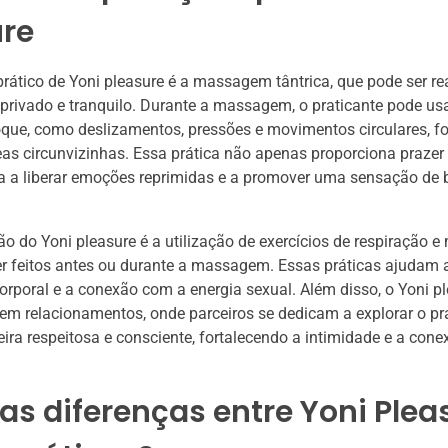
ure
ático de Yoni pleasure é a massagem tântrica, que pode ser r
rivado e tranquilo. Durante a massagem, o praticante pode usa
oque, como deslizamentos, pressões e movimentos circulares, 
eas circunvizinhas. Essa prática não apenas proporciona prazer 
 a liberar emoções reprimidas e a promover uma sensação de 
ão do Yoni pleasure é a utilização de exercícios de respiração e
r feitos antes ou durante a massagem. Essas práticas ajudam 
orporal e a conexão com a energia sexual. Além disso, o Yoni p
 em relacionamentos, onde parceiros se dedicam a explorar o p
ira respeitosa e consciente, fortalecendo a intimidade e a cone
as diferenças entre Yoni Plea