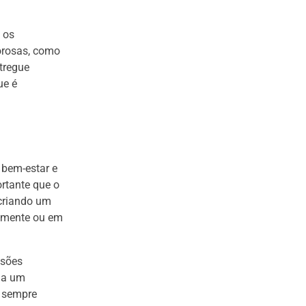
 os
orosas, como
tregue
ue é
 bem-estar e
rtante que o
 criando um
almente ou em
ssões
da um
, sempre