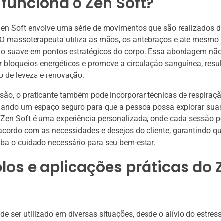
funciona o Zen Soft?
Zen Soft envolve uma série de movimentos que são realizados d
 O massoterapeuta utiliza as mãos, os antebraços e até mesmo 
ão suave em pontos estratégicos do corpo. Essa abordagem não
ar bloqueios energéticos e promove a circulação sanguínea, res
 de leveza e renovação.
são, o praticante também pode incorporar técnicas de respiraçã
riando um espaço seguro para que a pessoa possa explorar su
Zen Soft é uma experiência personalizada, onde cada sessão p
cordo com as necessidades e desejos do cliente, garantindo q
eba o cuidado necessário para seu bem-estar.
os e aplicações práticas do 
de ser utilizado em diversas situações, desde o alívio do estres