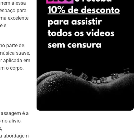
rrem a essa
 espaço para
uma excelente
e e
mo parte de
música suave,
r aplicada em
om o corpo.
 massagem é a
no alívio
,
sa abordagem