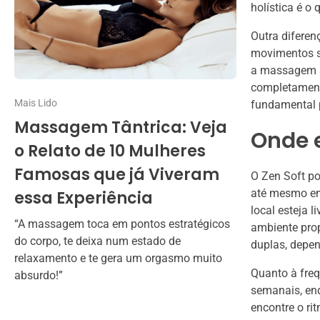
holística é o
Outra diferen
movimentos s
a massagem s
completamente
Mais Lido
fundamental p
Massagem Tântrica: Veja
Onde e
o Relato de 10 Mulheres
Famosas que já Viveram
O Zen Soft po
até mesmo em 
essa Experiência
local esteja 
“A massagem toca em pontos estratégicos
ambiente prop
do corpo, te deixa num estado de
duplas, depe
relaxamento e te gera um orgasmo muito
Quanto à fre
absurdo!”
semanais, enq
encontre o ri