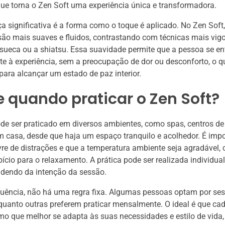
 que torna o Zen Soft uma experiência única e transformadora.
ça significativa é a forma como o toque é aplicado. No Zen Soft,
ão mais suaves e fluidos, contrastando com técnicas mais vig
ueca ou a shiatsu. Essa suavidade permite que a pessoa se en
 à experiência, sem a preocupação de dor ou desconforto, o q
ara alcançar um estado de paz interior.
 quando praticar o Zen Soft?
de ser praticado em diversos ambientes, como spas, centros de
casa, desde que haja um espaço tranquilo e acolhedor. É impo
livre de distrações e que a temperatura ambiente seja agradável,
ício para o relaxamento. A prática pode ser realizada individu
ndendo da intenção da sessão.
quência, não há uma regra fixa. Algumas pessoas optam por se
uanto outras preferem praticar mensalmente. O ideal é que ca
tmo que melhor se adapta às suas necessidades e estilo de vida