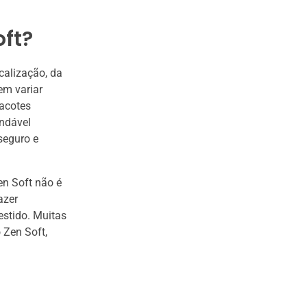
ft?
calização, da
em variar
pacotes
endável
seguro e
en Soft não é
azer
vestido. Muitas
 Zen Soft,