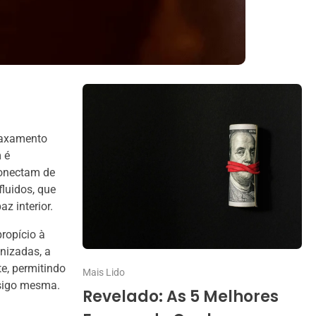
laxamento
 é
conectam de
luidos, que
z interior.
ropício à
onizadas, a
e, permitindo
Mais Lido
nsigo mesma.
Revelado: As 5 Melhores