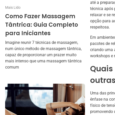
até a prepar
Mais Lido
técnica após 
Como Fazer Massagem
relaxar e se 
opção para aq
Tântrica: Guia Completo
respeitosa.
para Iniciantes
Em ambientes 
Imagine reunir 7 técnicas de massagem,
pacotes de r
num único método de massagem tântrica,
criando uma 
capaz de proporcionar um prazer muito
workshops e r
mais intenso que uma massagem tântrica
Quais 
comum
outra
Uma das princ
ênfase na co
físico de ten
promovendo u