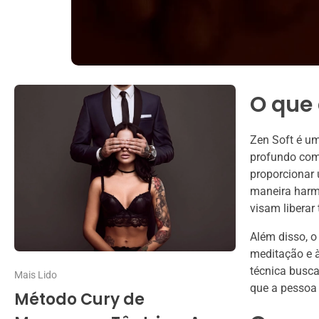
O que 
Zen Soft é u
profundo com 
proporcionar 
maneira harmo
visam liberar
Além disso, o
meditação e à
técnica busc
Mais Lido
que a pessoa
Método Cury de