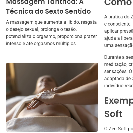
Como 
Massagem Tântrica: A
Técnica do Sexto Sentido
A prática do 
A massagem que aumenta a libido, resgata
e consciente.
o desejo sexual, prolonga o tesão,
aplicar press
potencializa o orgasmo, proporciona prazer
ajuda a liber
intenso e até orgasmos múltiplos
uma sensação
Durante a ses
meditação, c
sensações. O 
adaptada de a
indivíduo rec
Exempl
Soft
O Zen Soft po