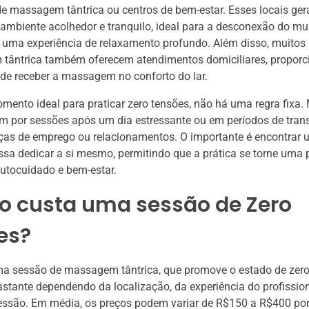
e massagem tântrica ou centros de bem-estar. Esses locais ge
mbiente acolhedor e tranquilo, ideal para a desconexão do mun
uma experiência de relaxamento profundo. Além disso, muitos 
tântrica também oferecem atendimentos domiciliares, proporc
de receber a massagem no conforto do lar.
ento ideal para praticar zero tensões, não há uma regra fixa.
 por sessões após um dia estressante ou em períodos de trans
s de emprego ou relacionamentos. O importante é encontra
sa dedicar a si mesmo, permitindo que a prática se torne uma p
autocuidado e bem-estar.
o custa uma sessão de Zero
es?
ma sessão de massagem tântrica, que promove o estado de zero
astante dependendo da localização, da experiência do profission
essão. Em média, os preços podem variar de R$150 a R$400 por