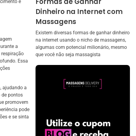
Formas de Ganhar
ecimento e
Dinheiro na Internet com
Massagens
Existem diversas formas de ganhar dinheiro
ssagem
na internet usando o nicho de massagens,
Durante a
algumas com potencial milionário, mesmo
, respiração
que você não seja massagista
rofundo. Essa
ações
, ajudando a
o de pontos
 que promovem
periência pode
ões e se sinta