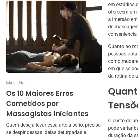
em estúdios d
oferecem um a
a imersão em 
de massagem 
conveniência 
Quanto ao mom
pessoas optam
como mudança
em que se pos
da rotina de 
Mais Lido
Quant
Os 10 Maiores Erros
Cometidos por
Tensõ
Massagistas Iniciantes
O custo de u
Quem deseja levar essa arte a sério, precisa
pode variar b
se despir dessas ideias deturpadas e
duração da s