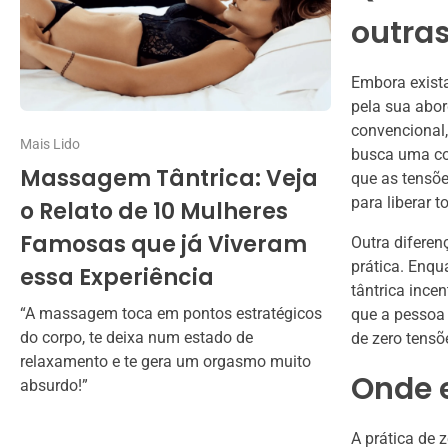
outras
Embora exista
pela sua abor
convencional,
Mais Lido
busca uma co
Massagem Tântrica: Veja
que as tensõe
para liberar 
o Relato de 10 Mulheres
Famosas que já Viveram
Outra diferen
prática. Enq
essa Experiência
tântrica ince
“A massagem toca em pontos estratégicos
que a pessoa
do corpo, te deixa num estado de
de zero tensõ
relaxamento e te gera um orgasmo muito
Onde 
absurdo!”
A prática de 