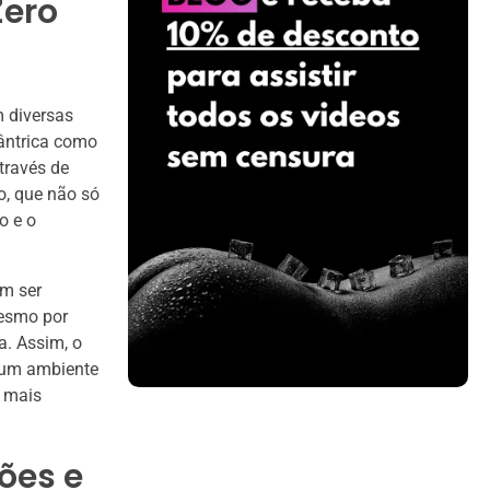
Zero
m diversas
ântrica como
través de
, que não só
o e o
em ser
mesmo por
a. Assim, o
m um ambiente
 mais
ões e