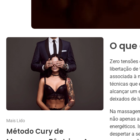
O que 
Zero tensões 
libertação de
associada à m
técnicas que 
alcançar um e
deixados de 
Na massagem t
não apenas al
Mais Lido
energéticos. 
Método Cury de
despertar a s