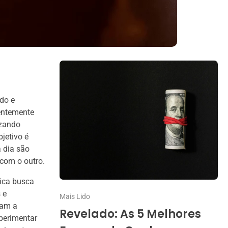
do e
uentemente
izando
jetivo é
 dia são
com o outro.
tica busca
 e
Mais Lido
dam a
Revelado: As 5 Melhores
xperimentar