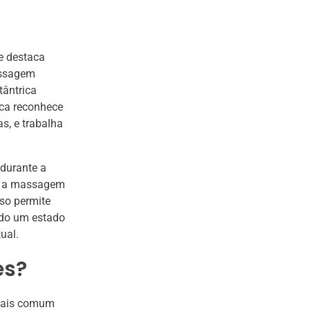
e destaca
assagem
tântrica
ica reconhece
s, e trabalha
 durante a
s, a massagem
sso permite
ndo um estado
ual.
es?
 mais comum