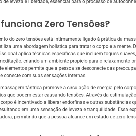
de leveza e liberdade, essencial para o processo de autoconh
funciona Zero Tensões?
nto do zero tensões está intimamente ligado à prática da ma
 utiliza uma abordagem holística para tratar o corpo e a mente. 
fissional aplica técnicas específicas que incluem toques suaves
meditação, criando um ambiente propício para o relaxamento p
e elementos permite que a pessoa se desconecte das preocup
se conecte com suas sensações internas.
 massagem tântrica promove a circulação de energia pelo corpo
eios que podem estar causando tensões. Através da estimulaçã
o corpo é incentivado a liberar endorfinas e outras substâncias
resultando em uma sensação de leveza e tranquilidade. Essa ex
adora, permitindo que a pessoa alcance um estado de zero tens