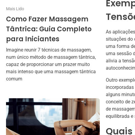
Exempl
Mais Lido
Tensõ
Como Fazer Massagem
Tântrica: Guia Completo
As aplicações
para Iniciantes
situações do
uma forma de 
Imagine reunir 7 técnicas de massagem,
uma sessão d
num único método de massagem tântrica,
alivia a tens
capaz de proporcionar um prazer muito
autoconhecim
mais intenso que uma massagem tântrica
comum
Outro exemplo
incorporadas 
alguns minuto
conceito de z
de massagem 
equilibrada e
Quais 