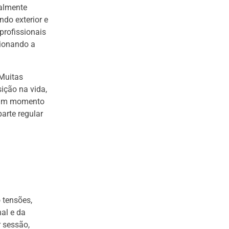
ralmente
do exterior e
profissionais
ionando a
 Muitas
ição na vida,
r um momento
arte regular
 tensões,
al e da
 sessão,