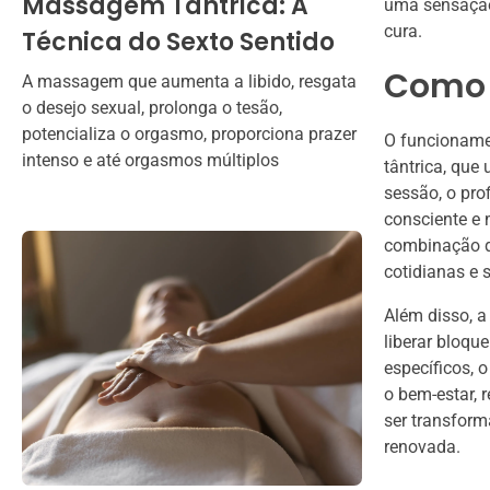
Massagem Tântrica: A
uma sensação 
cura.
Técnica do Sexto Sentido
Como 
A massagem que aumenta a libido, resgata
o desejo sexual, prolonga o tesão,
potencializa o orgasmo, proporciona prazer
O funcioname
intenso e até orgasmos múltiplos
tântrica, que
sessão, o pro
consciente e 
combinação d
cotidianas e 
Além disso, a
liberar bloqu
específicos, 
o bem-estar, 
ser transform
renovada.