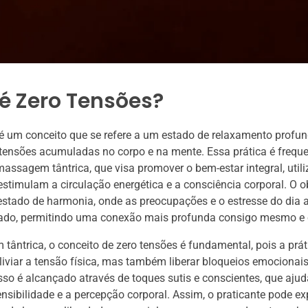
é Zero Tensões?
é um conceito que se refere a um estado de relaxamento profun
 tensões acumuladas no corpo e na mente. Essa prática é freq
assagem tântrica, que visa promover o bem-estar integral, util
estimulam a circulação energética e a consciência corporal. O ob
stado de harmonia, onde as preocupações e o estresse do dia a
lado, permitindo uma conexão mais profunda consigo mesmo e 
ântrica, o conceito de zero tensões é fundamental, pois a prá
iviar a tensão física, mas também liberar bloqueios emocionais
Isso é alcançado através de toques sutis e conscientes, que aju
ensibilidade e a percepção corporal. Assim, o praticante pode e