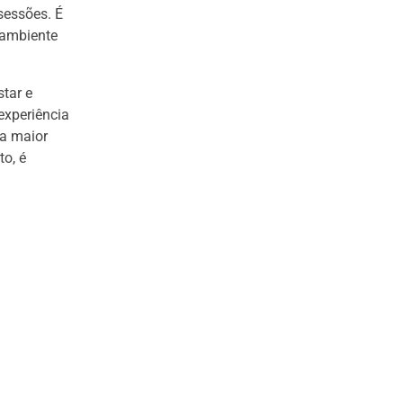
sessões. É
 ambiente
tar e
experiência
ma maior
to, é