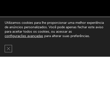
Utilizamos cookies para lhe proporcionar uma melhor experiência
de anúncios personalizados. Você pode apenas fechar este aviso
para aceitar todos os cookies, ou acessar as
configurações avançadas
para alterar suas preferências.
Close GDPR Cookie Banner